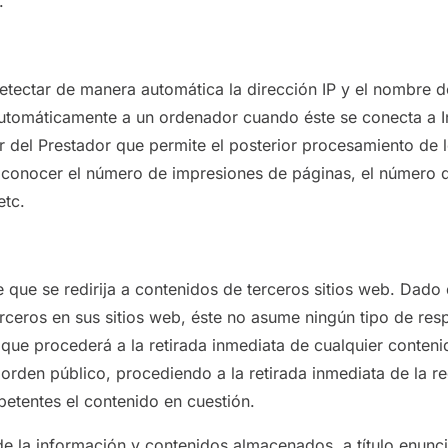
.
etectar de manera automática la dirección IP y el nombre d
utomáticamente a un ordenador cuando éste se conecta a In
or del Prestador que permite el posterior procesamiento de 
conocer el número de impresiones de páginas, el número de 
etc.
e que se redirija a contenidos de terceros sitios web. Dado
erceros en sus sitios web, éste no asume ningún tipo de re
 que procederá a la retirada inmediata de cualquier conteni
l orden público, procediendo a la retirada inmediata de la r
etentes el contenido en cuestión.
e la información y contenidos almacenados, a título enunciat